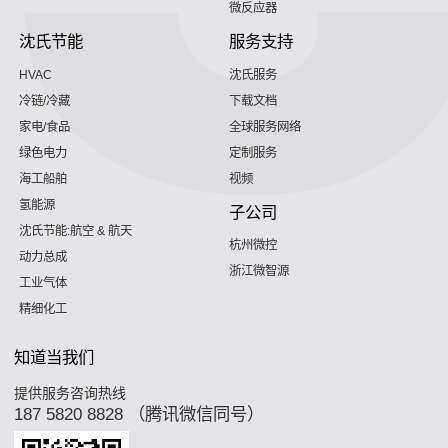
微反应器
沈氏节能
服务支持
HVAC
沈氏服务
冷链/冷藏
下载文档
家电/食品
全球服务网络
绿色电力
定制服务
海工船舶
视频
氢能源
子公司
沈氏节能:航空 & 航天
杭州微控
动力总成
浙江微智源
工业气体
精细化工
知道当我们
提供服务咨询热线
187 5820 8828 （腾讯微信同号）