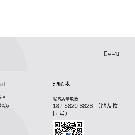
常常
司
理解.我
微控
服务质量电活
187 5820 8828 （朋友圈
微智源
同号）