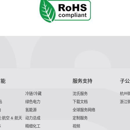
节能
服务支持
子公
冷链/冷藏
沈氏服务
杭州
品
绿色电力
下载文档
浙江
舶
氢能源
全球服务网络
:航空 & 航天
动力总成
定制服务
体
精细化工
视频